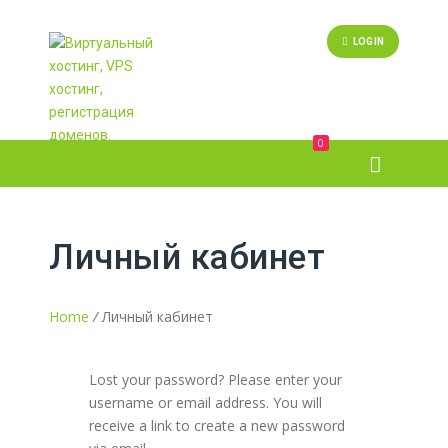
LOGIN
0
CALL US:
+7 747 388-38-62
Личный кабинет
Home
/
Личный кабинет
Lost your password? Please enter your
username or email address. You will
receive a link to create a new password