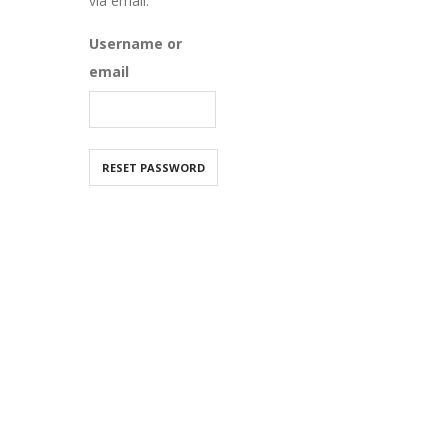
via email.
Username or
email
RESET PASSWORD